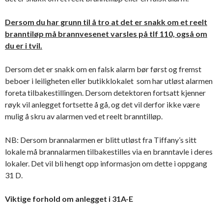
Dersom du har grunn til å tro at det er snakk om et reelt
branntiløp må brannvesenet varsles på tlf 110, også om
du er i tvil.
Dersom det er snakk om en falsk alarm bør først og fremst
beboer i leiligheten eller butikklokalet som har utløst alarmen
foreta tilbakestillingen. Dersom detektoren fortsatt kjenner
røyk vil anlegget fortsette å gå, og det vil derfor ikke være
mulig å skru av alarmen ved et reelt branntilløp.
NB: Dersom brannalarmen er blitt utløst fra Tiffany’s sitt
lokale må brannalarmen tilbakestilles via en branntavle i deres
lokaler. Det vil bli hengt opp informasjon om dette i oppgang
31 D.
Viktige forhold om anlegget i 31A-E