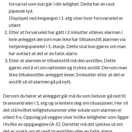
forvarsel som kun går i din leilighet. Dette har en rask
pipende lyd.
Displayet ved inngangen i 1. etg viser hvor forsvarselet er
utløst
Etter at forvarselet har gått i 2 minutter utløses alarmen i
hele anlegget dersom man ikke har tilbakestilt alarmen via
betjeningspanelet i 1. etasje. Dette skal kun gjøres om man
har avklart at det er en falsk alarm
Etter at alarmen er tilbakestilt må den avstilles. Dette
gjøres ved å vri om nøkkelen og trykke avstill. Dersom man
ikke tilbakestiller anlegget innen 3 minutter etter at det er
avstilt så vil alarmen gå på nytt.
Dersom du hører at anlegget går må du som beboer gå ned til
brannsentralen i 1. etg og orientere deg om situasjonen. Her vil
det stå hvilket leilighetsnummer eller lokale som alarmen er
utløst fra. Oppslag på veggen viser hvilke leiligheter som ligger
i hvilke av oppgangene (A-E). Deretter må det sjekkes ut om
det er snakk om et reelt branntilløp eller en falsk alarm.