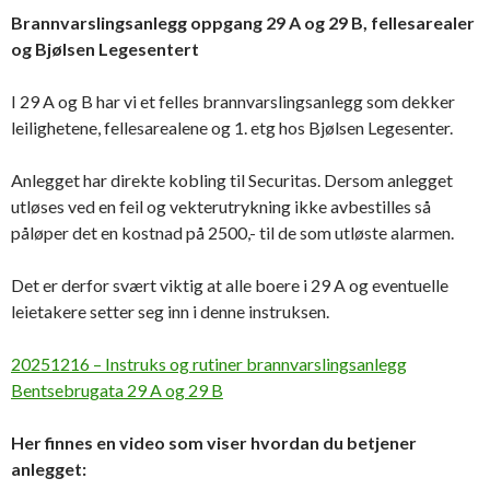
Brannvarslingsanlegg oppgang 29 A og 29 B, fellesarealer
og Bjølsen Legesentert
I 29 A og B har vi et felles brannvarslingsanlegg som dekker
leilighetene, fellesarealene og 1. etg hos Bjølsen Legesenter.
Anlegget har direkte kobling til Securitas. Dersom anlegget
utløses ved en feil og vekterutrykning ikke avbestilles så
påløper det en kostnad på 2500,- til de som utløste alarmen.
Det er derfor svært viktig at alle boere i 29 A og eventuelle
leietakere setter seg inn i denne instruksen.
20251216 – Instruks og rutiner brannvarslingsanlegg
Bentsebrugata 29 A og 29 B
Her finnes en video som viser hvordan du betjener
anlegget: