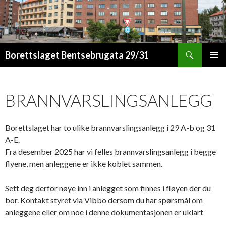
Søk
Borettslaget Bentsebrugata 29/31
HOPP
PRIMÆ
TIL
INNHOLD
BRANNVARSLINGSANLEGG
Borettslaget har to ulike brannvarslingsanlegg i 29 A-b og 31
A-E.
Fra desember 2025 har vi felles brannvarslingsanlegg i begge
flyene, men anleggene er ikke koblet sammen.
Sett deg derfor nøye inn i anlegget som finnes i fløyen der du
bor. Kontakt styret via Vibbo dersom du har spørsmål om
anleggene eller om noe i denne dokumentasjonen er uklart