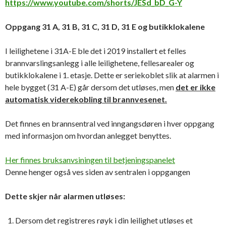
https://www.youtube.com/shorts/JESd_bD_G-Y
Oppgang 31 A, 31 B, 31 C, 31 D, 31 E og butikklokalene
I leilighetene i 31A-E ble det i 2019 installert et felles
brannvarslingsanlegg i alle leilighetene, fellesarealer og
butikklokalene i 1. etasje. Dette er seriekoblet slik at alarmen i
hele bygget (31 A-E) går dersom det utløses, men
det er ikke
automatisk viderekobling til brannvesenet.
Det finnes en brannsentral ved inngangsdøren i hver oppgang
med informasjon om hvordan anlegget benyttes.
Her finnes bruksanvsiningen til betjeningspanelet
Denne henger også ves siden av sentralen i oppgangen
Dette skjer når alarmen utløses:
Dersom det registreres røyk i din leilighet utløses et