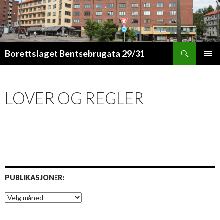
Søk
Borettslaget Bentsebrugata 29/31
HOPP
PRIMÆ
TIL
INNHOLD
LOVER OG REGLER
PUBLIKASJONER:
P
u
b