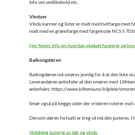
info om vedlikehold etc.
Vinduer
Vindu karmer og lister er malt med hvitfarge med f
malt med en grønnfarge med fargekode NCS S 70
Her finnes info om hvordan vinduet fungerer og hvo
Balkongdøren
Balkogdøren må smøres jevnlig for å at den ikke skal
Leverandøren anbefaler at den smøres med Lithiumf
anbefales: https://www.biltema.no/bilpleie/smor
Smør også på begge sider der vrideren roterer mot
Dersom døren fortsatt er treg så må den justeres. H
Veildning justerig av dør og vindu