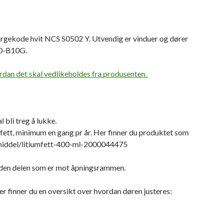
argekode hvit NCS S0502 Y. Utvendig er vinduer og dører
10-B10G.
rdan det skal vedlikeholdes fra produsenten.
 bli treg å lukke.
ett, minimum en gang pr år. Her finner du produktet som
emiddel/litiumfett-400-ml-2000044475
 den delen som er mot åpningsrammen.
er finner du en oversikt over hvordan døren justeres: