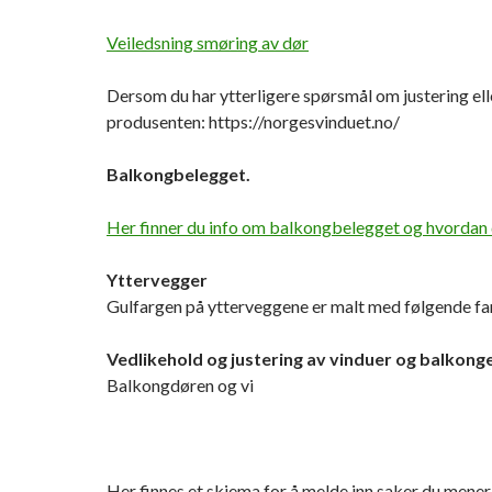
Veiledsning smøring av dør
Dersom du har ytterligere spørsmål om justering el
produsenten: https://norgesvinduet.no/
Balkongbelegget.
Her finner du info om balkongbelegget og hvordan 
Yttervegger
Gulfargen på ytterveggene er malt med følgende 
Vedlikehold og justering av vinduer og balkong
Balkongdøren og vi
Her finnes et skjema for å melde inn saker du mene