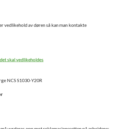
ler vedlikehold av døren så kan man kontakte
det skal vedlikeholdes
farge NCS S1030-Y20R
er
r må vurderes opp mot reklamasjonsretten på arbeidene: