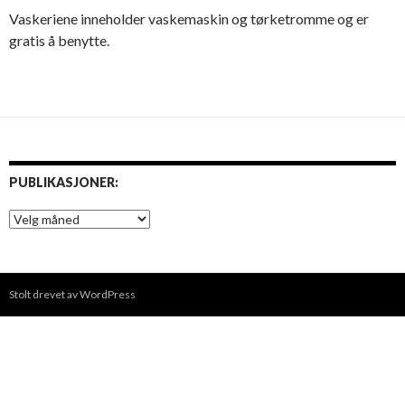
Vaskeriene inneholder vaskemaskin og tørketromme og er
gratis å benytte.
PUBLIKASJONER:
P
u
b
l
i
Stolt drevet av WordPress
k
a
s
j
o
n
e