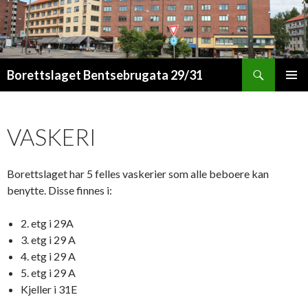
Søk
Borettslaget Bentsebrugata 29/31
HOPP
PRIMÆ
TIL
INNHOLD
VASKERI
Borettslaget har 5 felles vaskerier som alle beboere kan
benytte. Disse finnes i:
2. etg i 29A
3. etg i 29 A
4. etg i 29 A
5. etg i 29 A
Kjeller i 31E