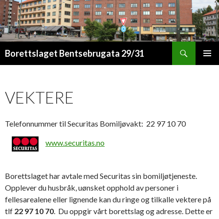
Søk
Borettslaget Bentsebrugata 29/31
HOPP
PRIMÆ
TIL
INNHOLD
VEKTERE
Telefonnummer til Securitas Bomiljøvakt: 22 97 10 70
www.securitas.no
Borettslaget har avtale med Securitas sin bomiljøtjeneste.
Opplever du husbråk, uønsket opphold av personer i
fellesarealene eller lignende kan du ringe og tilkalle vektere på
tlf
22 97 10 70
. Du oppgir vårt borettslag og adresse. Dette er