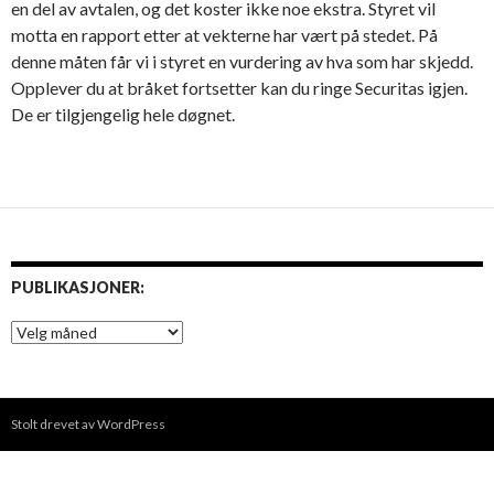
en del av avtalen, og det koster ikke noe ekstra. Styret vil
motta en rapport etter at vekterne har vært på stedet. På
denne måten får vi i styret en vurdering av hva som har skjedd.
Opplever du at bråket fortsetter kan du ringe Securitas igjen.
De er tilgjengelig hele døgnet.
PUBLIKASJONER:
P
u
b
l
i
Stolt drevet av WordPress
k
a
s
j