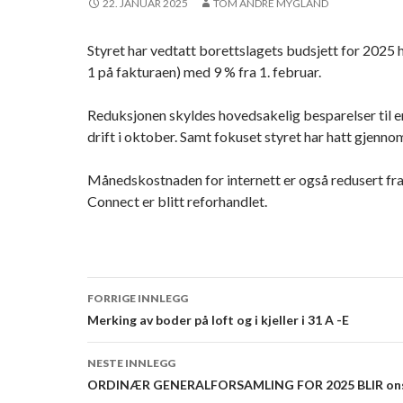
22. JANUAR 2025
TOM ANDRE MYGLAND
Styret har vedtatt borettslagets budsjett for 2025 h
1 på fakturaen) med 9 % fra 1. februar.
Reduksjonen skyldes hovedsakelig besparelser til e
drift i oktober. Samt fokuset styret har hatt gjenn
Månedskostnaden for internett er også redusert fra 
Connect er blitt reforhandlet.
FORRIGE INNLEGG
Innleggsnavigasjon
Merking av boder på loft og i kjeller i 31 A -E
NESTE INNLEGG
ORDINÆR GENERALFORSAMLING FOR 2025 BLIR onsdag