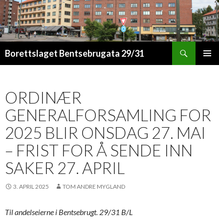
Søk
Borettslaget Bentsebrugata 29/31
HOPP
PRIMÆ
TIL
INNHOLD
ORDINÆR
GENERALFORSAMLING FOR
2025 BLIR ONSDAG 27. MAI
– FRIST FOR Å SENDE INN
SAKER 27. APRIL
3. APRIL 2025
TOM ANDRE MYGLAND
Til andelseierne i Bentsebrugt. 29/31 B/L