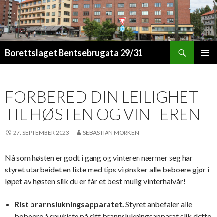
Søk
Borettslaget Bentsebrugata 29/31
HOPP
PRIMÆ
TIL
INNHOLD
FORBERED DIN LEILIGHET
TIL HØSTEN OG VINTEREN
27. SEPTEMBER 2023
SEBASTIAN MORKEN
Nå som høsten er godt i gang og vinteren nærmer seg har
styret utarbeidet en liste med tips vi ønsker alle beboere gjør i
løpet av høsten slik du er får et best mulig vinterhalvår!
Rist brannslukningsapparatet.
Styret anbefaler alle
beboere å snu/riste på sitt brannslukningsapparat slik dette