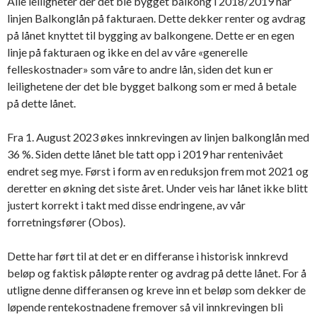
Alle leiligheter der det ble bygget balkong i 2018/2019 har
linjen Balkonglån på fakturaen. Dette dekker renter og avdrag
på lånet knyttet til bygging av balkongene. Dette er en egen
linje på fakturaen og ikke en del av våre «generelle
felleskostnader» som våre to andre lån, siden det kun er
leilighetene der det ble bygget balkong som er med å betale
på dette lånet.
Fra 1. August 2023 økes innkrevingen av linjen balkonglån med
36 %. Siden dette lånet ble tatt opp i 2019 har rentenivået
endret seg mye. Først i form av en reduksjon frem mot 2021 og
deretter en økning det siste året. Under veis har lånet ikke blitt
justert korrekt i takt med disse endringene, av vår
forretningsfører (Obos).
Dette har ført til at det er en differanse i historisk innkrevd
beløp og faktisk påløpte renter og avdrag på dette lånet. For å
utligne denne differansen og kreve inn et beløp som dekker de
løpende rentekostnadene fremover så vil innkrevingen bli