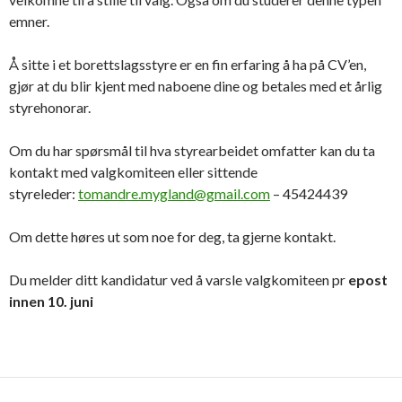
emner.
Å sitte i et borettslagsstyre er en fin erfaring å ha på CV’en,
gjør at du blir kjent med naboene dine og betales med et årlig
styrehonorar.
Om du har spørsmål til hva styrearbeidet omfatter kan du ta
kontakt med
valgkomiteen
eller sittende
styreleder:
tomandre.mygland@gmail.com
– 45424439
Om dette høres ut som noe for deg, ta gjerne kontakt.
Du melder ditt kandidatur ved å varsle
valgkomiteen
pr
epost
innen 10. juni