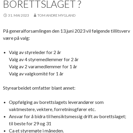
BORETTSLAGET ?
31. MAI 2023
TOM ANDRE MYGLAND
På generalforsamlingen den 13.juni 2023 vil følgende tillitsverv
være på
valg
:
Valg
av styreleder for 2 år
Valg
av 4 styremedlemmer for 2 år
Valg
av 2 varamedlemmer for 1 år
Valg
av valgkomité for 1 år
Styrearbeidet omfatter blant annet:
Oppfølging av borettslagets leverandører som
vaktmestere, vektere, forretninsgfører etc.
Ansvar for å bidra til hensiktsmessig drift av borettslaget;
til beste for 29 og 31
Ca et styremøte i måneden.