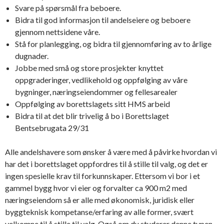
Svare på spørsmål fra beboere.
Bidra til god informasjon til andelseiere og beboere
gjennom nettsidene våre.
Stå for planlegging, og bidra til gjennomføring av to årlige
dugnader.
Jobbe med små og store prosjekter knyttet
oppgraderinger, vedlikehold og oppfølging av våre
bygninger, næringseiendommer og fellesarealer
Oppfølging av borettslagets sitt HMS arbeid
Bidra til at det blir trivelig å bo i Borettslaget
Bentsebrugata 29/31
Alle andelshavere som ønsker å være med å påvirke hvordan vi
har det i borettslaget oppfordres til å stille til
valg
, og det er
ingen spesielle krav til forkunnskaper. Ettersom vi bor i et
gammel bygg hvor vi eier og forvalter ca 900 m2 med
næringseiendom så er alle med økonomisk, juridisk eller
byggteknisk kompetanse/erfaring av alle former, svært
velkomne til å stille til
valg
. Også om du studerer denne typen